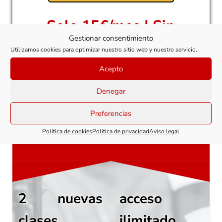
Solo 15€/mes | Sin
Gestionar consentimiento
permanencia
Utilizamos cookies para optimizar nuestro sitio web y nuestro servicio.
Acepto
Denegar
Plataforma de cursos online especializados en
modelismo
Preferencias
Decenas de vídeos a un clic de distancia
Política de cookies
Política de privacidad
Aviso legal
2 nuevas
acceso
clases
ilimitado