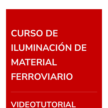
Saltar al contenido principal
Skip to header right navigation
Skip to site footer
CURSO DE
ILUMINACIÓN DE
MATERIAL
FERROVIARIO
VIDEOTUTORIAL