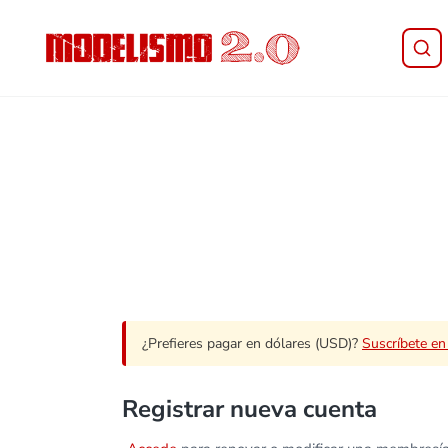
Saltar al contenido principal
Skip to header right navigation
Skip to site footer
Modelismo 2.0
¿Prefieres pagar en dólares (USD)?
Suscríbete e
Registrar nueva cuenta