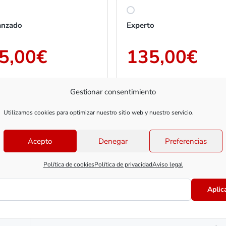
anzado
Experto
5,00€
135,00€
eses
12 Meses
Gestionar consentimiento
Seleccionar
Seleccionar
Utilizamos cookies para optimizar nuestro sitio web y nuestro servicio.
ripción seis meses
Suscripción un año
Acepto
Denegar
Preferencias
Política de cookies
Política de privacidad
Aviso legal
Aplic