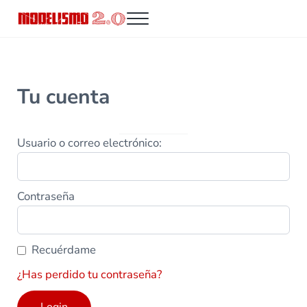
Saltar al contenido principal
Skip to header right navigation
Skip to site footer
Menu
Modelismo 2.0
Tu cuenta
Usuario o correo electrónico:
Contraseña
Recuérdame
¿Has perdido tu contraseña?