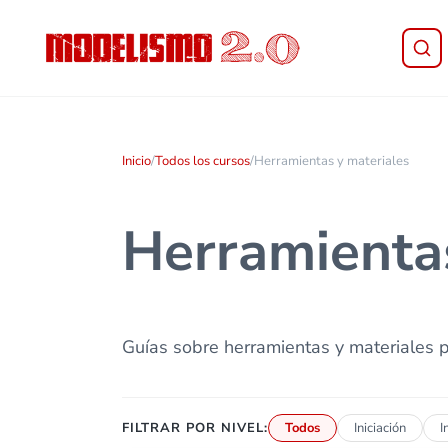
Saltar al contenido principal
Skip to header right navigation
Skip to site footer
Modelismo 2.0
Inicio
/
Todos los cursos
/
Herramientas y materiales
Herramientas
Guías sobre herramientas y materiales p
FILTRAR POR NIVEL:
Todos
Iniciación
I