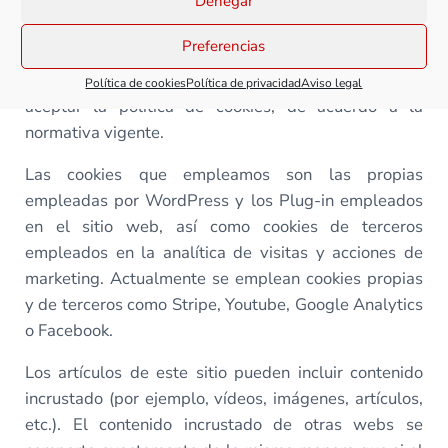
relacionadas. Las cookies son empleadas para
Denegar
garantizar una correcta navegacion del usuario y para
Preferencias
acciones de analítica. Se utilizan cookies propias y de
terceros. Para poder acceder a nuestro sitio, deberá
Política de cookies
Política de privacidad
Aviso legal
aceptar la política de cookies, de acuerdo a la
normativa vigente.
Las cookies que empleamos son las propias
empleadas por WordPress y los Plug-in empleados
en el sitio web, así como cookies de terceros
empleados en la analítica de visitas y acciones de
marketing. Actualmente se emplean cookies propias
y de terceros como Stripe, Youtube, Google Analytics
o Facebook.
Los artículos de este sitio pueden incluir contenido
incrustado (por ejemplo, vídeos, imágenes, artículos,
etc.). El contenido incrustado de otras webs se