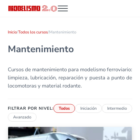
Saltar al contenido principal
Skip to header right navigation
Skip to site footer
Menu
Modelismo 2.0
Inicio
/
Todos los cursos
/
Mantenimiento
Mantenimiento
Cursos de mantenimiento para modelismo ferroviario:
limpieza, lubricación, reparación y puesta a punto de
locomotoras y material rodante.
FILTRAR POR NIVEL:
Todos
Iniciación
Intermedio
Avanzado