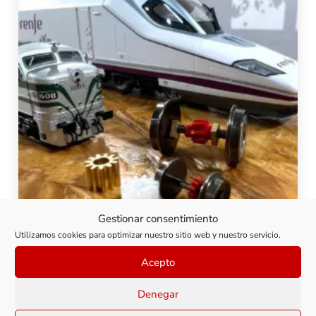
Gestionar consentimiento
Utilizamos cookies para optimizar nuestro sitio web y nuestro servicio.
Acepto
Engranajes en modelismo ferroviario
Denegar
En este curso vamos a hablar de los engranajes,
especialmente los aspectos relacionados con su