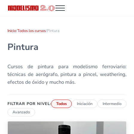
Saltar al contenido principal
Skip to header right navigation
Skip to site footer
Menu
Modelismo 2.0
Inicio
/
Todos los cursos
/
Pintura
Pintura
Cursos de pintura para modelismo ferroviario:
técnicas de aerógrafo, pintura a pincel, weathering,
efectos de óxido y mucho más.
FILTRAR POR NIVEL:
Todos
Iniciación
Intermedio
Avanzado