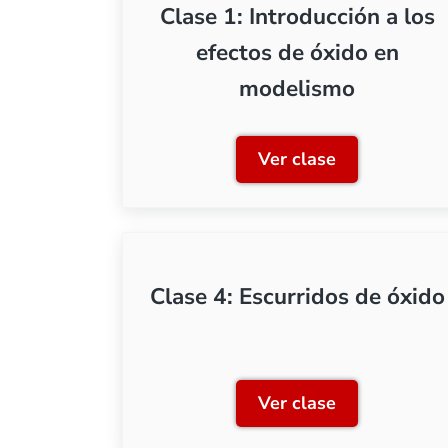
Clase 1: Introducción a los
efectos de óxido en
modelismo
Ver clase
Clase 1: Introduc
Clase 4: Escurridos de óxido
Ver clase
Clase 4: Escurrid