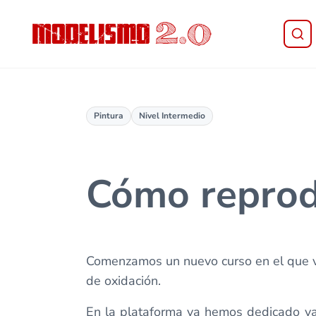
Saltar al contenido principal
Skip to header right navigation
Skip to site footer
Modelismo 2.0
Pintura
Nivel Intermedio
Cómo reprodu
Comenzamos un nuevo curso en el que va
de oxidación.
En la plataforma ya hemos dedicado var