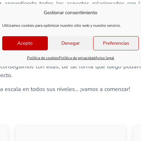
r aprendiendo todos los aspectos relacionados con 
epaso de las herramientas y productos que emplearem
Gestionar consentimiento
 bastante específicos y conviene tener una buena base d
Utilizamos cookies para optimizar nuestro sitio web y nuestro servicio.
a ver diferentes ejemplos y distintas técnicas que pod
Acepto
Denegar
Preferencias
tanto de inspiración como de aprendizaje. No se trata d
Política de cookies
Política de privacidad
Aviso legal
e conseguimos con ellas, de tal forma que luego podam
ecto.
n a escala en todos sus niveles… ¡vamos a comenzar!