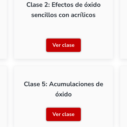
Clase 2: Efectos de óxido
sencillos con acrílicos
Ver clase
ción a los efectos de óxido en modelismo
Clase 2: Efectos de óxido s
Clase 5: Acumulaciones de
óxido
Ver clase
os de óxido
Clase 5: Acumulaciones de