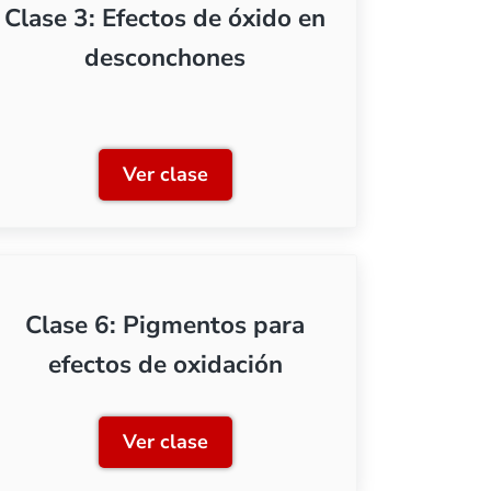
Clase 3: Efectos de óxido en
desconchones
Ver clase
encillos con acrílicos
Clase 3: Efectos de óxido en desc
Clase 6: Pigmentos para
efectos de oxidación
Ver clase
 óxido
Clase 6: Pigmentos para efectos de