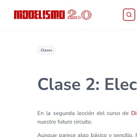
Saltar al contenido principal
Skip to header right navigation
Skip to site footer
Modelismo 2.0
Clases
Clase 2: Elec
En la segunda lección del curso de
D
nuestro futuro circuito.
Aunque parece algo básico y sencillo, 