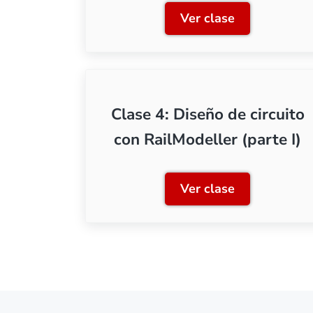
Ver clase
Clase 1: Concepto
Clase 4: Diseño de circuito
con RailModeller (parte I)
Ver clase
Clase 4: Diseño de