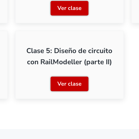
Ver clase
s previos
Clase 2: Elección de la vía
Clase 5: Diseño de circuito
con RailModeller (parte II)
Ver clase
 circuito con RailModeller (parte I)
Clase 5: Diseño de circuito