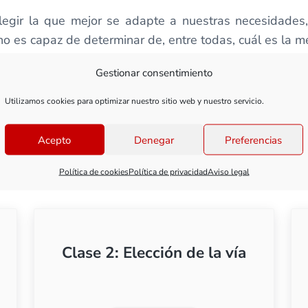
egir la que mejor se adapte a nuestras necesidades
o es capaz de determinar de, entre todas, cuál es la me
 sin mucha experiencia haga combinaciones imposibles
Gestionar consentimiento
rá lugar a un circuito poco vistoso, con descarrila
Utilizamos cookies para optimizar nuestro sitio web y nuestro servicio.
 evitar con esta clase, para estar seguros de que tom
maqueta.
Acepto
Denegar
Preferencias
Política de cookies
Política de privacidad
Aviso legal
Clase 2: Elección de la vía