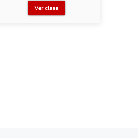
Ver clase
Clase 3: Diseño y planificación
 con RailModeller (parte II)