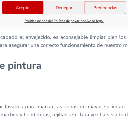
Acepto
Denegar
Preferencias
s recomendable desmontar lo más posible el modelo, de
Política de cookies
Política de privacidad
Aviso legal
abado el envejecido, es aconsejable limpiar bien los
para asegurar una correcto funcionamiento de nuestro m
e pintura
 lavados para marcar las zonas de mayor suciedad. 
 remaches y hendiduras, rejillas, etc. Una vez ha secado