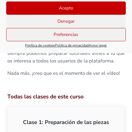
Este tipo de técnicas dan para mucho y en esta clase
Acepto
vamos a ver algunos ejemplo así como las
Denegar
herramientas y accesorios más habituales. En todo
caso, como siempre, si te interesa profundizar en
Preferencias
alguna técnica concreta, no dudes en utilizar el
formulario de «Sugerir curso» de la intranet. Así
Política de cookies
Política de privacidad
Aviso legal
siempre podemos preparar tutoriales afines a lo que
os interesa a todos los usuarios de la plataforma.
Nada más, ¡creo que es el momento de ver el vídeo!
Todas las clases de este curso
Clase 1: Preparación de las piezas