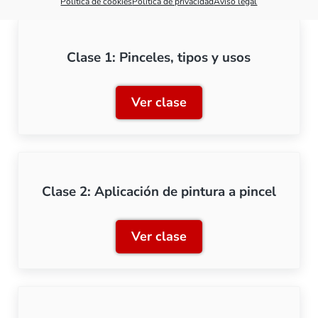
Política de cookies
Política de privacidad
Aviso legal
Clase 1: Pinceles, tipos y usos
Ver clase
Clase 1: Pinceles, tipos y 
Clase 2: Aplicación de pintura a pincel
Ver clase
Clase 2: Aplicación de pint