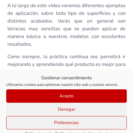
A lo largo de este vídeo veremos diferentes ejemplos
de aplicación, sobre todo tipo de superficies y con
distintos acabados. Verás que en general son
técncias muy sencillas que se pueden aplicar de
manera básica a nuestros modelos con excelentes
resultados.
Como siempre, la práctica contínua nos permitirá ir
mejorando y aprendiendo qué producto es mejor para
cada caso. El mundo de la pintura puede llegar a
Gestionar consentimiento
complicarse muchísimo, pero con unas primeras
Utilizamos cookies para optimizar nuestro sitio web y nuestro servicio.
pautas podremos comenzar a ver grandes progresos
en nuestros trabajos.
Acepto
Así es que, ¡prepara el pincel y dale al
play
!
Denegar
Preferencias
Todas las clases de este curso