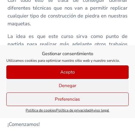
Con todo ello se trata de conseguir dominar
diferentes técnicas que nos van a permitir replicar
cualquier tipo de construcción de piedra en nuestras
maquetas.
La idea es que este curso sirva como punto de
partida para realizar más adelante otros trabajos
más complejos, como la reproducción de edificios
Gestionar consentimiento
completos: iglesias, estaciones de tren o
Utilizamos cookies para optimizar nuestro sitio web y nuestro servicio.
monumentos.
Acepto
Aprovecho para recordarte que, si aún no conocer
Denegar
bien los materiales que se emplean habitualmente en
estos trabajos de modelismo, puedes repasar el
Preferencias
curso de materiales de modelismo para la
Política de cookies
Política de privacidad
Aviso legal
construcción integral de modelos
.
¡Comenzamos!