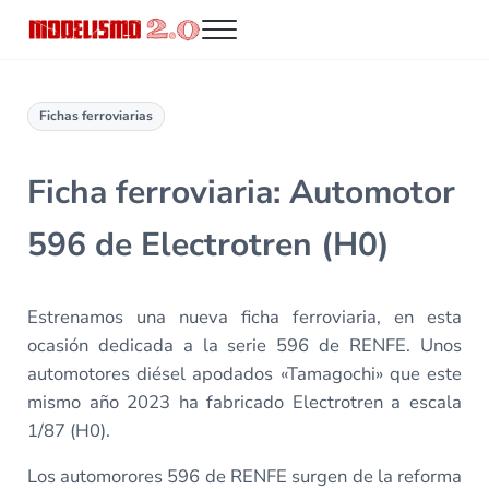
Saltar al contenido principal
Skip to header right navigation
Skip to site footer
Menu
Modelismo 2.0
Fichas ferroviarias
Ficha ferroviaria: Automotor
596 de Electrotren (H0)
Estrenamos una nueva ficha ferroviaria, en esta
ocasión dedicada a la serie 596 de RENFE. Unos
automotores diésel apodados «Tamagochi» que este
mismo año 2023 ha fabricado Electrotren a escala
1/87 (H0).
Los automorores 596 de RENFE surgen de la reforma