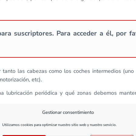
ara suscriptores. Para acceder a él, por f
 tanto las cabezas como los coches intermedios (uno 
otorización, etc).
na lubricación periódica y qué zonas debemos manten
Gestionar consentimiento
ómo instalar un decoder en el Iryo, tanto con como si
Utilizamos cookies para optimizar nuestro sitio web y nuestro servicio.