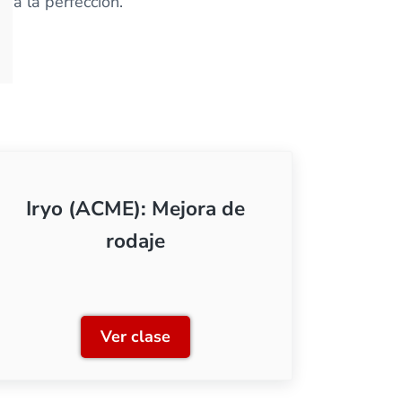
 a la perfección.
Iryo (ACME): Mejora de
rodaje
Ver clase
 a alterna (tres carriles)
Iryo (ACME): Mejora de rodaje