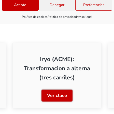
sición para poder probarla y verificar que todo funciona
Acepto
Denegar
Preferencias
Política de cookies
Política de privacidad
Aviso legal
Iryo (ACME):
Transformacion a alterna
(tres carriles)
Ver clase
tenimiento
Iryo (ACME): Transformacion