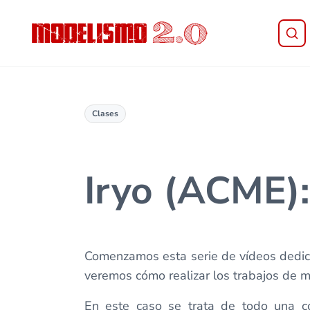
Saltar al contenido principal
Skip to header right navigation
Skip to site footer
Modelismo 2.0
Clases
Iryo (ACME)
Comenzamos esta serie de vídeos dedica
veremos cómo realizar los trabajos de 
En este caso se trata de todo una co