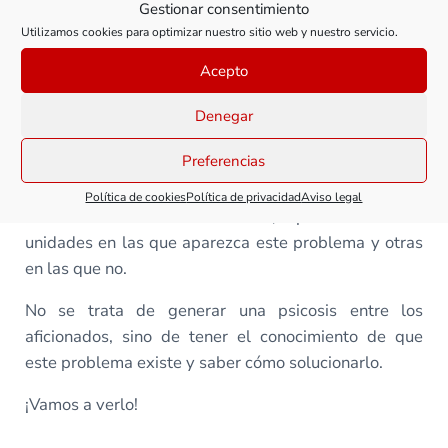
Gestionar consentimiento
autoconstruir una nueva pieza (tarea compleja en la
Utilizamos cookies para optimizar nuestro sitio web y nuestro servicio.
mayoría de ocasiones).
Acepto
La peste del zamak es un problema grave pero
minoritario. Está presente en modelos de casi todos
Denegar
los fabricantes, pero hay que destacar que no todas
Preferencias
las unidades de un determinado modelo estarán
afectadas. Dado que en el proceso de fabricación se
Política de cookies
Política de privacidad
Aviso legal
realizan distintas fundiciones, podemos tener
unidades en las que aparezca este problema y otras
en las que no.
No se trata de generar una psicosis entre los
aficionados, sino de tener el conocimiento de que
este problema existe y saber cómo solucionarlo.
¡Vamos a verlo!