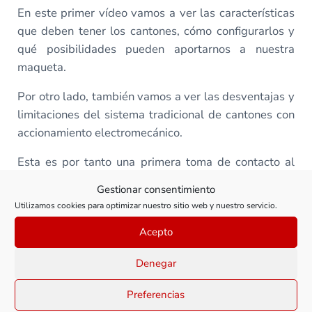
En este primer vídeo vamos a ver las características
que deben tener los cantones, cómo configurarlos y
qué posibilidades pueden aportarnos a nuestra
maqueta.
Por otro lado, también vamos a ver las desventajas y
limitaciones del sistema tradicional de cantones con
accionamiento electromecánico.
Esta es por tanto una primera toma de contacto al
sistema de cantones. En las próximas clases vamos a
Gestionar consentimiento
ver cómo adaptarlo a nuestras maquetas, en función
Utilizamos cookies para optimizar nuestro sitio web y nuestro servicio.
de sus características y de nuestras necesidades.
Acepto
Así es… ¡comenzamos!
Denegar
Preferencias
Todas las clases de este curso