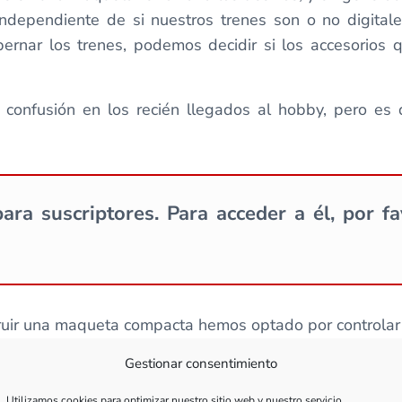
 independiente de si nuestros trenes son o no digital
ernar los trenes, podemos decidir si los accesorios
onfusión en los recién llegados al hobby, pero es 
ara suscriptores. Para acceder a él, por f
truir una maqueta compacta hemos optado por controlar 
l con elementos muy sencillos de encontrar.
Gestionar consentimiento
r de muchas formas, desde artesanalmente, como hace
Utilizamos cookies para optimizar nuestro sitio web y nuestro servicio.