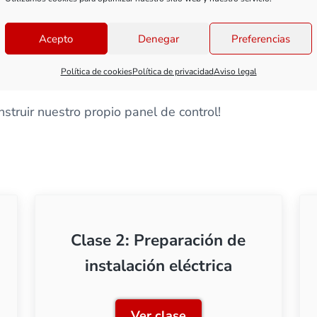
o o PVC. En general, si es una maqueta sencilla, u
Acepto
Denegar
Preferencias
igitales de control de desvíos, aunque en general, s
Política de cookies
Política de privacidad
Aviso legal
panel siempre aporta sencillez y un extra de jugabilida
struir nuestro propio panel de control!
Clase 2: Preparación de
instalación eléctrica
Ver clase