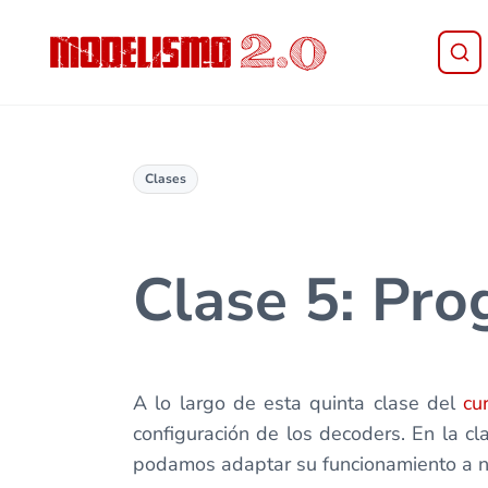
Saltar al contenido principal
Skip to header right navigation
Skip to site footer
Modelismo 2.0
Clases
Clase 5: Pr
A lo largo de esta quinta clase del
cu
configuración de los decoders. En la c
podamos adaptar su funcionamiento a n