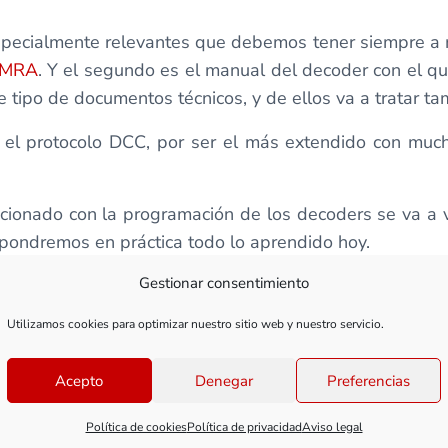
specialmente relevantes que debemos tener siempre a 
 NMRA
. Y el segundo es el manual del decoder con el q
 tipo de documentos técnicos, y de ellos va a tratar ta
el protocolo DCC, por ser el más extendido con mucha
cionado con la programación de los decoders se va a v
e pondremos en práctica todo lo aprendido hoy.
Gestionar consentimiento
ntroduce de lleno en el mundo de los decoders.
Utilizamos cookies para optimizar nuestro sitio web y nuestro servicio.
Acepto
Denegar
Preferencias
Política de cookies
Política de privacidad
Aviso legal