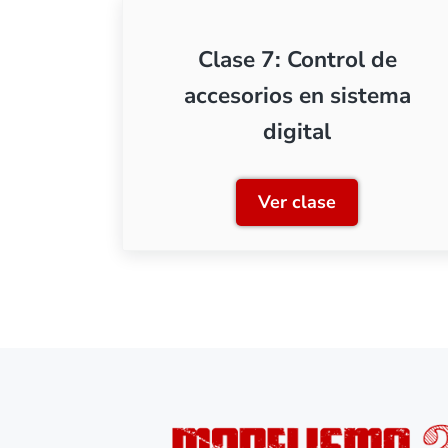
Clase 7: Control de
accesorios en sistema
digital
Ver clase
Clase 7: Control d