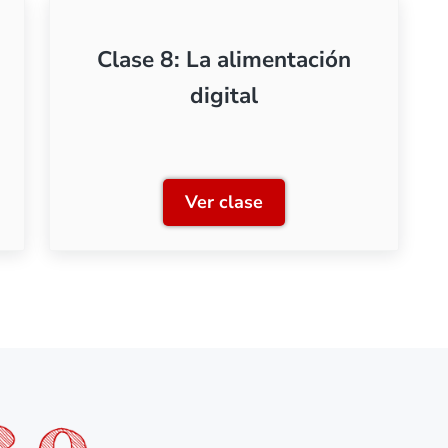
Clase 8: La alimentación
digital
Ver clase
e accesorios en sistema digital
Clase 8: La alimentación di