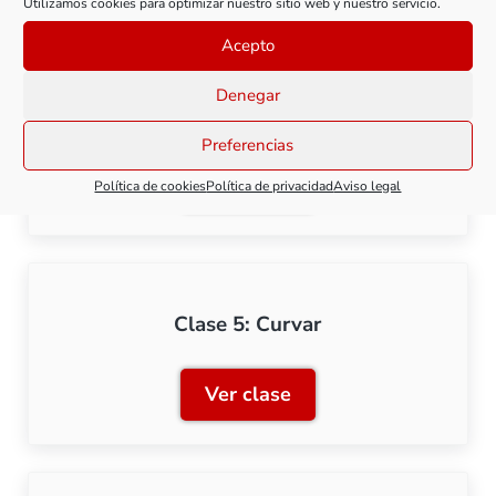
Utilizamos cookies para optimizar nuestro sitio web y nuestro servicio.
Acepto
Denegar
Clase 4: Plegado
Preferencias
Ver clase
Política de cookies
Política de privacidad
Aviso legal
Clase 4: Plegado
Clase 5: Curvar
Ver clase
Clase 5: Curvar