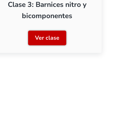
Clase 3: Barnices nitro y
bicomponentes
Ver clase
Clase 3: Barnices nitro y bicompon
para acabados