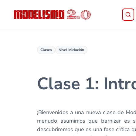
Saltar al contenido principal
Skip to header right navigation
Skip to site footer
Modelismo 2.0
Clases
Nivel Iniciación
Clase 1: Intr
¡Bienvenidos a una nueva clase de Mode
menudo asumimos que barnizar es si
descubriremos que es una fase crítica qu