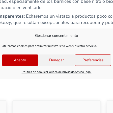
dad, especialmente de los barnices con base nitro o bic
spacio bien ventilado.
ansparentes:
Echaremos un vistazo a productos poco co
Gauzy
, que resultan excepcionales para recuperar y pote
Gestionar consentimiento
 y rotulación:
Entenderemos cómo el barniz interactúa
a antes de aplicar lavados y óleos al disolvente para qu
Utilizamos cookies para optimizar nuestro sitio web y nuestro servicio.
illante antes de poner nuestras calcas para evitar el te
ntes de empezar a practicar con nuestro aerógrafo en la
Acepto
Denegar
Preferencias
Política de cookies
Política de privacidad
Aviso legal