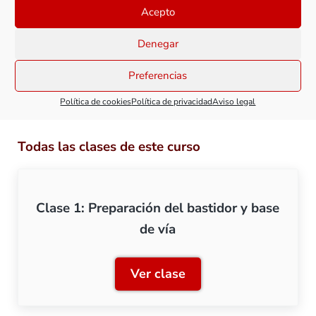
a la decoración. Pero antes de ello, vamos a ver dos
Acepto
cursos relacionados con la instalación de la vía, como
son el
Curso de desvíos
y el de la
Instalación
Denegar
eléctrica de una maqueta ferroviaria
.
Preferencias
¡Seguimos!
Política de cookies
Política de privacidad
Aviso legal
Todas las clases de este curso
Clase 1: Preparación del bastidor y base
de vía
Ver clase
Clase 1: Preparación del b