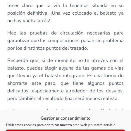
tener claro que la vía la tenemos situada en su
posición definitiva. ¡Una vez colocado el balasto ya
no hay vuelta atrás!
Haz las pruebas de circulación necesarias para
garantizar que las composiciones pasan sin problema
por los dinstintos puntos del trazado.
Recuerda que, si de momento no te atreves con el
balasto, puedes elegir alguna de las gamas de vías
que llevan ya el balasto integrado. Es una forma de
ahorrarte este paso, que tiene algunos puntos
delicados, especialmente alrededor de los desvíos,
pero también el resultado final será menos realista.
Este es un paso algo tedioso, pero el resultado final
verás que es muy vistoso. Nuestro bastidor va
Gestionar consentimiento
Utilizamos cookies para optimizar nuestro sitio web y nuestro servicio.
tomando forma y pronto llegará el momento de pasar