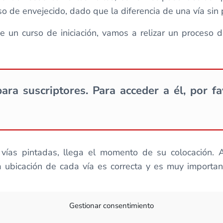
so de envejecido, dado que la diferencia de una vía sin
 un curso de iniciación, vamos a relizar un proceso d
ara suscriptores. Para acceder a él, por f
ías pintadas, llega el momento de su colocación. 
a ubicación de cada vía es correcta y es muy importan
s de vía flexible, para lo cual hay que tomar algunas 
Gestionar consentimiento