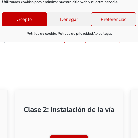
Utilizamos cookies para optimizar nuestro sitio web y nuestro servicio.
 clase te explico todo esto. Como siempre, en videotuto
nseño.
Acepto
Denegar
Preferencias
das en la elección de la vía y no sabes cuál de las g
Política de cookies
Política de privacidad
Aviso legal
a que te explico
Cómo elegir la vía para una maqueta de
Clase 2: Instalación de la vía