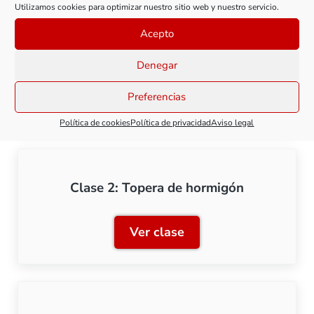
Utilizamos cookies para optimizar nuestro sitio web y nuestro servicio.
Acepto
Clase 1: Topera de railes
Denegar
Preferencias
Ver clase
Clase 1: Topera de railes
Política de cookies
Política de privacidad
Aviso legal
Clase 2: Topera de hormigón
Ver clase
Clase 2: Topera de hormig