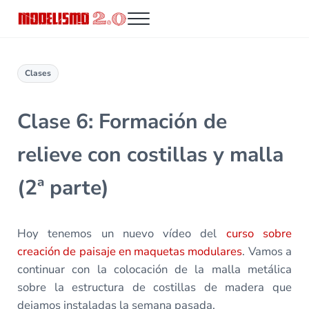
Saltar al contenido principal
Skip to header right navigation
Skip to site footer
Menu
Modelismo 2.0
Clases
Clase 6: Formación de
relieve con costillas y malla
(2ª parte)
Hoy tenemos un nuevo vídeo del
curso sobre
creación de paisaje en maquetas modulares
. Vamos a
continuar con la colocación de la malla metálica
sobre la estructura de costillas de madera que
dejamos instaladas la semana pasada.