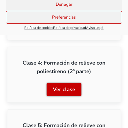
Clase 3: Formación de relieve con
Denegar
poliestireno (1ª parte)
Preferencias
Ver clase
Política de cookies
Política de privacidad
Aviso legal
Clase 3: Formación de relie
Clase 4: Formación de relieve con
poliestireno (2ª parte)
Ver clase
Clase 4: Formación de relie
Clase 5: Formación de relieve con