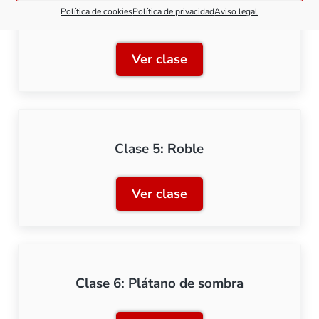
Clase 4: Pino piñonero
Política de cookies
Política de privacidad
Aviso legal
Ver clase
Clase 4: Pino piñonero
Clase 5: Roble
Ver clase
Clase 5: Roble
Clase 6: Plátano de sombra