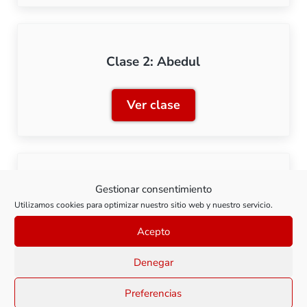
Clase 2: Abedul
Ver clase
Clase 2: Abedul
Gestionar consentimiento
Clase 3: Avellano
Utilizamos cookies para optimizar nuestro sitio web y nuestro servicio.
Acepto
Ver clase
Clase 3: Avellano
Denegar
Preferencias