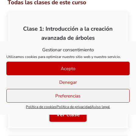
Todas las clases de este curso
Clase 1: Introducción a la creación
avanzada de árboles
Gestionar consentimiento
Ver clase
Utilizamos cookies para optimizar nuestro sitio web y nuestro servicio.
Clase 1: Introducción a la
Acepto
Denegar
Clase 2: Abedul
Preferencias
Política de cookies
Política de privacidad
Aviso legal
Ver clase
Clase 2: Abedul