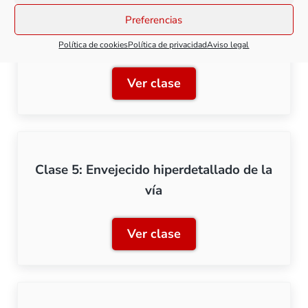
Preferencias
Clase 4: Creación del suelo
Política de cookies
Política de privacidad
Aviso legal
Ver clase
Clase 4: Creación del suel
Clase 5: Envejecido hiperdetallado de la
vía
Ver clase
Clase 5: Envejecido hiperd