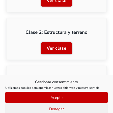
Ver clase
Clase 1: Planteamiento y 
Clase 2: Estructura y terreno
Ver clase
Clase 2: Estructura y terre
Clase 3: Plataforma de vía y entorno
Gestionar consentimiento
Utilizamos cookies para optimizar nuestro sitio web y nuestro servicio.
Ver clase
Clase 3: Plataforma de vía
Acepto
Denegar