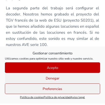
La segunda parte del trabajo será configurar el
decoder. Nosotros hemos grabado el proyecto del
TGV francés de la web de ESU (proyecto S0201), al
que le hemos añadido algunas locuciones en español
en sustitución de las locuciones en francés. Si no
estoy confundido, este sonido es muy similar al de
nuestros AVE serie 100.
Gestionar consentimiento
Además, puesto que en la cabeza motora tenemos un
Utilizamos cookies para optimizar nuestro sitio web y nuestro servicio.
decoder que controla el movimiento y en la cabeza
dummy tenemos otro decoder que controla el sonido,
Acepto
tendremos que realizar alguna configuración
Denegar
específica para que funcionen de forma
correlacionada. Así pues, vamos a poner en práctica
Preferencias
algunos de los conceptos que vimos en el
curso sobre
decoders de ESU
.
Política de cookies
Política de privacidad
Aviso legal