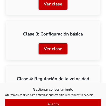
Ver clase
Clase 2: Instalación y cab
Clase 3: Configuración básica
Ver clase
Clase 3: Configuración bás
Clase 4: Regulación de la velocidad
Gestionar consentimiento
Ver clase
Clase 4: Regulación de la 
Utilizamos cookies para optimizar nuestro sitio web y nuestro servicio.
Acepto