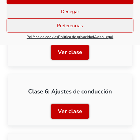
Denegar
Clase 5: Funciones relacionadas con la
Preferencias
conducción
Política de cookies
Política de privacidad
Aviso legal
Ver clase
Clase 5: Funciones relaci
Clase 6: Ajustes de conducción
Ver clase
Clase 6: Ajustes de condu