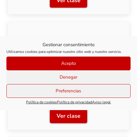
Ver clase
Clase 2: Instalación y cab
Clase 3: Configuración básica
Gestionar consentimiento
Utilizamos cookies para optimizar nuestro sitio web y nuestro servicio.
Ver clase
Clase 3: Configuración bás
Acepto
Denegar
Preferencias
Clase 4: Regulación de la velocidad
Política de cookies
Política de privacidad
Aviso legal
Ver clase
Clase 4: Regulación de la 