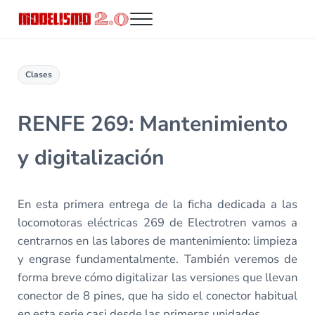
Saltar al contenido principal
Skip to header right navigation
Skip to site footer
Menu
Modelismo 2.0
Clases
RENFE 269: Mantenimiento
y digitalización
En esta primera entrega de la ficha dedicada a las
locomotoras eléctricas 269 de Electrotren vamos a
centrarnos en las labores de mantenimiento: limpieza
y engrase fundamentalmente. También veremos de
forma breve cómo digitalizar las versiones que llevan
conector de 8 pines, que ha sido el conector habitual
en esta serie casi desde las primeras unidades.