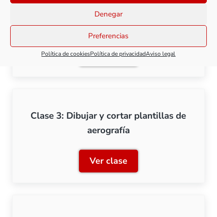
Denegar
Clase 2: Primeros cortes
Preferencias
Ver clase
Política de cookies
Política de privacidad
Aviso legal
Clase 2: Primeros cortes
Clase 3: Dibujar y cortar plantillas de
aerografía
Ver clase
Clase 3: Dibujar y cortar p