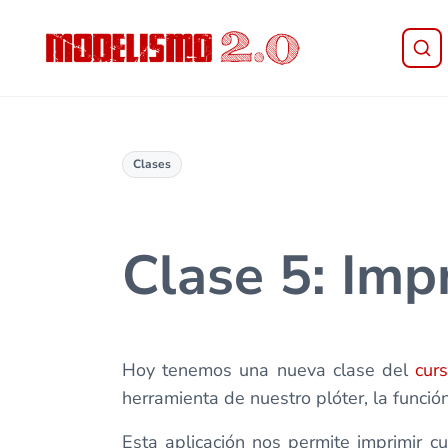
Saltar al contenido principal
Skip to header right navigation
Skip to site footer
Modelismo 2.0
Clases
Clase 5: Impr
Hoy tenemos una nueva clase del
cur
herramienta de nuestro plóter, la función
Esta aplicación nos permite imprimir c