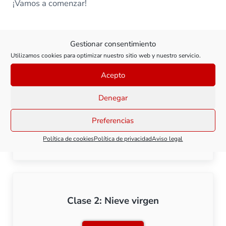
¡Vamos a comenzar!
Gestionar consentimiento
Todas las clases de este curso
Utilizamos cookies para optimizar nuestro sitio web y nuestro servicio.
Acepto
Clase 1: Materiales para reproducir nieve
Denegar
y hielo
Preferencias
Ver clase
Política de cookies
Política de privacidad
Aviso legal
Clase 1: Materiales para re
Clase 2: Nieve virgen