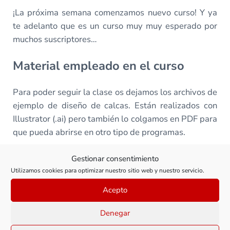
¡La próxima semana comenzamos nuevo curso! Y ya
te adelanto que es un curso muy muy esperado por
muchos suscriptores…
Material empleado en el curso
Para poder seguir la clase os dejamos los archivos de
ejemplo de diseño de calcas. Están realizados con
Illustrator (.ai) pero también lo colgamos en PDF para
que pueda abrirse en otro tipo de programas.
Gestionar consentimiento
Utilizamos cookies para optimizar nuestro sitio web y nuestro servicio.
Este contenido es exclusivo para
Acepto
suscriptores. Para acceder a él, por
favor,
hazte miembro
y si ya lo
Denegar