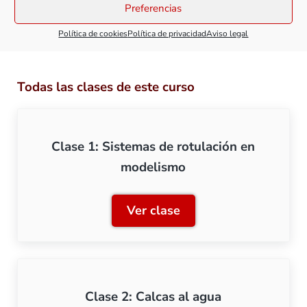
eres, debes
iniciar sesión.
Preferencias
Política de cookies
Política de privacidad
Aviso legal
Todas las clases de este curso
Clase 1: Sistemas de rotulación en
modelismo
Ver clase
Clase 1: Sistemas de rotu
Clase 2: Calcas al agua