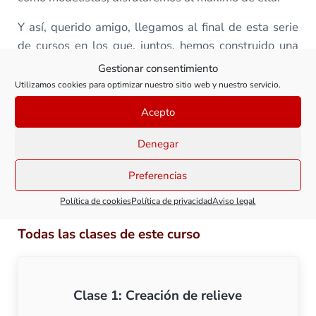
Y así, querido amigo, llegamos al final de esta serie
de cursos en los que, juntos, hemos construido una
bonita maqueta de trenes. Espero que te hayan
Gestionar consentimiento
resultado útiles.
Utilizamos cookies para optimizar nuestro sitio web y nuestro servicio.
En los próximos cursos hablaremos de muchos más
Acepto
temas que estoy seguro que podrán ayudarte en tus
Denegar
trabajos de modelismo.
Preferencias
¡Seguimos!
Política de cookies
Política de privacidad
Aviso legal
Todas las clases de este curso
Clase 1: Creación de relieve