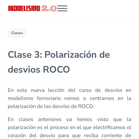
Saltar al contenido principal
Skip to header right navigation
Skip to site footer
Menu
Modelismo 2.0
Clases
Clase 3: Polarización de
desvios ROCO
En esta nueva lección del curso de desvíos en
modelismo ferroviario vamos a centrarnos en la
polarización de los desvíos de ROCO.
En clases anteriores ya hemos visto que la
polarización es el proceso en el que electrificamos el
corazón del desvío para que reciba corriente de