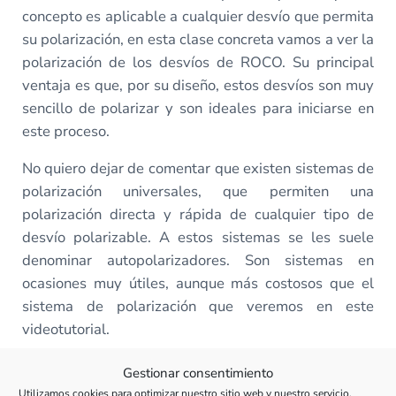
concepto es aplicable a cualquier desvío que permita
su polarización, en esta clase concreta vamos a ver la
polarización de los desvíos de ROCO. Su principal
ventaja es que, por su diseño, estos desvíos son muy
sencillo de polarizar y son ideales para iniciarse en
este proceso.
No quiero dejar de comentar que existen sistemas de
polarización universales, que permiten una
polarización directa y rápida de cualquier tipo de
desvío polarizable. A estos sistemas se les suele
denominar autopolarizadores. Son sistemas en
ocasiones muy útiles, aunque más costosos que el
sistema de polarización que veremos en este
videotutorial.
Realmente en este tipo de desvíos de ROCO no
Gestionar consentimiento
merece la pena invertir en ellos, pero más adelante,
Utilizamos cookies para optimizar nuestro sitio web y nuestro servicio.