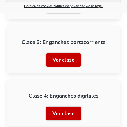
Ver clase
Política de cookies
Política de privacidad
Aviso legal
Clase 2: Enganches y cine
Clase 3: Enganches portacorriente
Ver clase
Clase 3: Enganches portac
Clase 4: Enganches digitales
Ver clase
Clase 4: Enganches digita