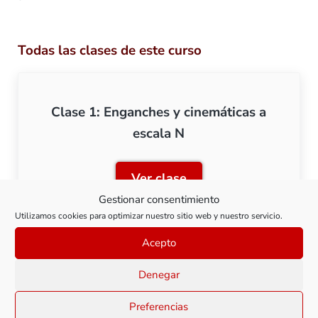
Todas las clases de este curso
Clase 1: Enganches y cinemáticas a
escala N
Ver clase
Clase 1: Enganches y cine
Gestionar consentimiento
Utilizamos cookies para optimizar nuestro sitio web y nuestro servicio.
Acepto
Clase 2: Enganches y cinemáticas a
Denegar
escala H0
Preferencias