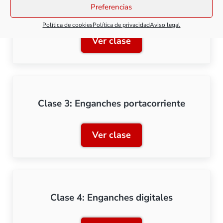
Preferencias
escala H0
Política de cookies
Política de privacidad
Aviso legal
Ver clase
Clase 2: Enganches y cine
Clase 3: Enganches portacorriente
Ver clase
Clase 3: Enganches portac
Clase 4: Enganches digitales