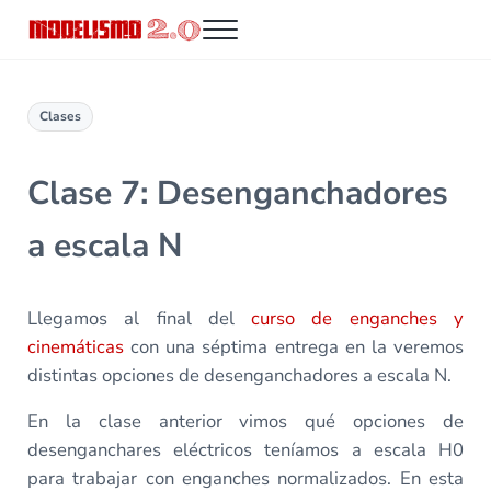
Saltar al contenido principal
Skip to header right navigation
Skip to site footer
Menu
Modelismo 2.0
Clases
Clase 7: Desenganchadores
a escala N
Llegamos al final del
curso de enganches y
cinemáticas
con una séptima entrega en la veremos
distintas opciones de desenganchadores a escala N.
En la clase anterior vimos qué opciones de
desenganchares eléctricos teníamos a escala H0
para trabajar con enganches normalizados. En esta