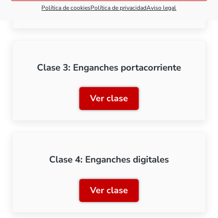
Ver clase
Política de cookies
Política de privacidad
Aviso legal
Clase 2: Enganches y cine
Clase 3: Enganches portacorriente
Ver clase
Clase 3: Enganches portac
Clase 4: Enganches digitales
Ver clase
Clase 4: Enganches digita