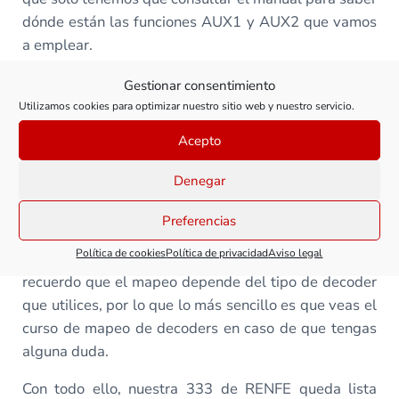
dónde están las funciones AUX1 y AUX2 que vamos
a emplear.
En el vídeo te muestro cómo realizar esta instalación.
Gestionar consentimiento
Ten en cuenta que tenemos que realizar algunas
Utilizamos cookies para optimizar nuestro sitio web y nuestro servicio.
modificaciones sobre la electrónica de la 333, aunque
Acepto
es un trabajo bastante sencillo (y además es
reversible si más adelante queremos volver a dejarlo
Denegar
todo como estaba de origen).
Preferencias
Una vez tenemos todo instalado es el momento de
Política de cookies
Política de privacidad
Aviso legal
cerrar la locomotora y mapear el decoder. Te
recuerdo que el mapeo depende del tipo de decoder
que utilices, por lo que lo más sencillo es que veas el
curso de mapeo de decoders en caso de que tengas
alguna duda.
Con todo ello, nuestra 333 de RENFE queda lista