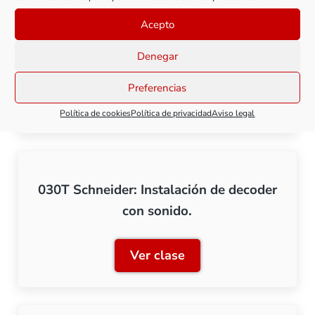
Acepto
030T Schneider: Mantenimiento
Denegar
Preferencias
Ver clase
030T Schneider: Mantenim
Política de cookies
Política de privacidad
Aviso legal
030T Schneider: Instalación de decoder
con sonido.
Ver clase
030T Schneider: Instalaci