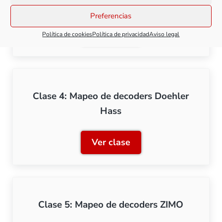
Clase 3: Mapeo de decoders LENZ
Preferencias
Ver clase
Política de cookies
Política de privacidad
Aviso legal
Clase 3: Mapeo de decode
Clase 4: Mapeo de decoders Doehler
Hass
Ver clase
Clase 4: Mapeo de decode
Clase 5: Mapeo de decoders ZIMO