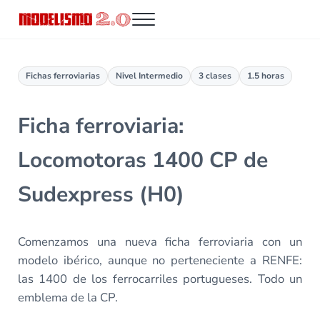
Saltar al contenido principal
Skip to header right navigation
Skip to site footer
Menu
Modelismo 2.0
Fichas ferroviarias
Nivel Intermedio
3 clases
1.5 horas
Ficha ferroviaria:
Locomotoras 1400 CP de
Sudexpress (H0)
Comenzamos una nueva ficha ferroviaria con un
modelo ibérico, aunque no perteneciente a RENFE:
las 1400 de los ferrocarriles portugueses. Todo un
emblema de la CP.