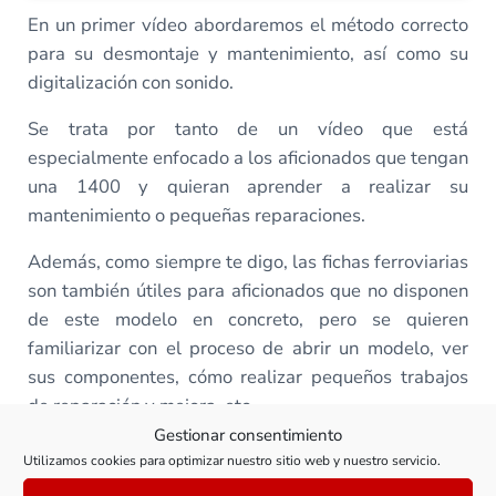
En un primer vídeo abordaremos el método correcto
para su desmontaje y mantenimiento, así como su
digitalización con sonido.
Se trata por tanto de un vídeo que está
especialmente enfocado a los aficionados que tengan
una 1400 y quieran aprender a realizar su
mantenimiento o pequeñas reparaciones.
Además, como siempre te digo, las fichas ferroviarias
son también útiles para aficionados que no disponen
de este modelo en concreto, pero se quieren
familiarizar con el proceso de abrir un modelo, ver
sus componentes, cómo realizar pequeños trabajos
de reparación y mejora, etc.
Gestionar consentimiento
Para completar la ficha, te enseñaré paso a paso
Utilizamos cookies para optimizar nuestro sitio web y nuestro servicio.
cómo realizar su transformación al sistema de tres