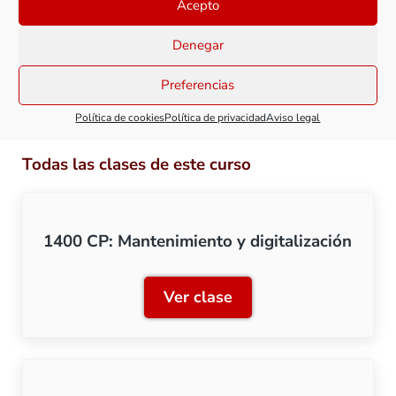
Acepto
carriles (corriente alterna) y terminaremos aplicando
un proceso de envejecido ligero y realista, muy
Denegar
característico de los colores de este modelo.
Preferencias
¡Vamos a verlo!
Política de cookies
Política de privacidad
Aviso legal
Todas las clases de este curso
1400 CP: Mantenimiento y digitalización
Ver clase
1400 CP: Mantenimiento y 