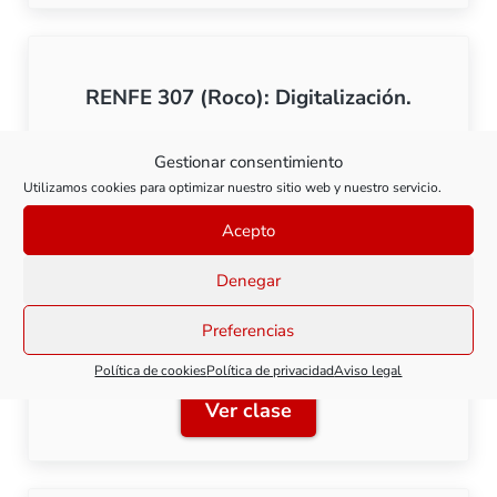
RENFE 307 (Roco): Digitalización.
Gestionar consentimiento
Ver clase
RENFE 307 (Roco): Digitali
Utilizamos cookies para optimizar nuestro sitio web y nuestro servicio.
Acepto
Denegar
RENFE 307 (Roco): Transformación a
Preferencias
sistema tres carriles.
Política de cookies
Política de privacidad
Aviso legal
Ver clase
RENFE 307 (Roco): Transfor