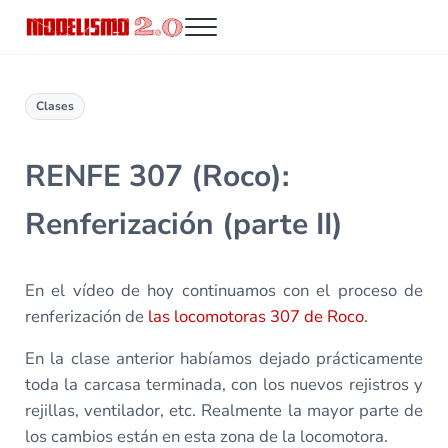
Saltar al contenido principal
Skip to header right navigation
Skip to site footer
Menu
Modelismo 2.0
Clases
RENFE 307 (Roco):
Renferización (parte II)
En el vídeo de hoy continuamos con el proceso de
renferización de
las locomotoras 307 de Roco
.
En la clase anterior habíamos dejado prácticamente
toda la carcasa terminada, con los nuevos rejistros y
rejillas, ventilador, etc. Realmente la mayor parte de
los cambios están en esta zona de la locomotora.