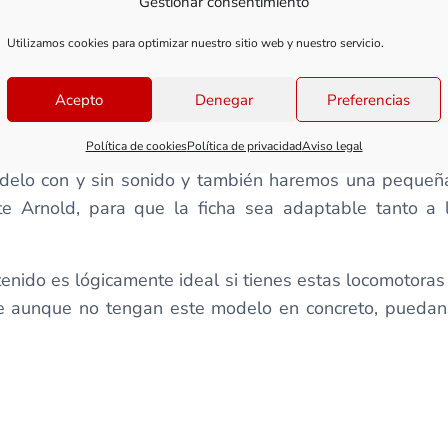
Gestionar consentimiento
Utilizamos cookies para optimizar nuestro sitio web y nuestro servicio.
Acepto
Denegar
Preferencias
etivo de estos vídeos es aprender a realizar un corre
mejoras siempre que sea posible y nos parezca útil.
Política de cookies
Política de privacidad
Aviso legal
odelo con y sin sonido y también haremos una pequeña
e Arnold, para que la ficha sea adaptable tanto a 
enido es lógicamente ideal si tienes estas locomotoras
que aunque no tengan este modelo en concreto, puedan 