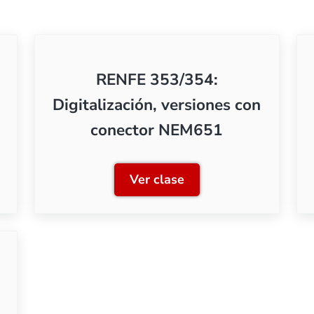
RENFE 353/354:
Digitalización, versiones con
conector NEM651
Ver clase
Mantenimiento
RENFE 353/354: Digitaliza