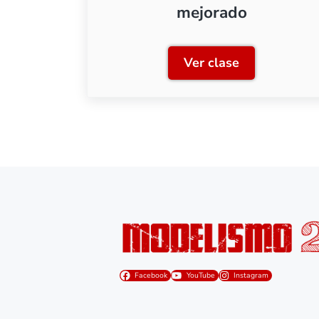
mejorado
Ver clase
RENFE 353/354: R
Facebook
YouTube
Instagram