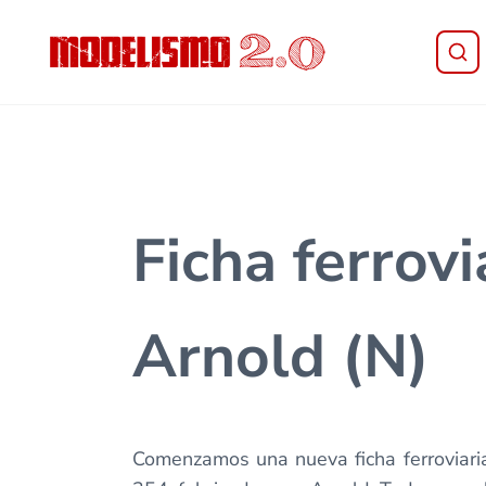
Saltar al contenido principal
Skip to header right navigation
Skip to site footer
Modelismo 2.0
Ficha ferrov
Arnold (N)
Comenzamos una nueva ficha ferroviaria