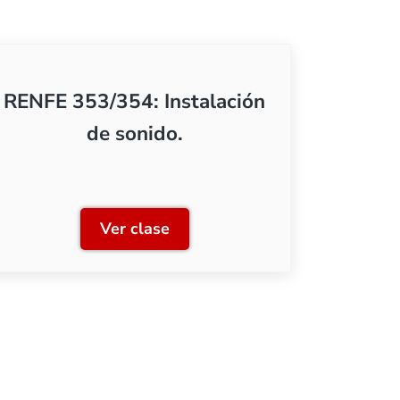
RENFE 353/354: Instalación
de sonido.
Ver clase
ción, versiones con conector NEM651
RENFE 353/354: Instalación de son