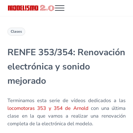
Saltar al contenido principal
Skip to header right navigation
Skip to site footer
Menu
Modelismo 2.0
Clases
RENFE 353/354: Renovación
electrónica y sonido
mejorado
Terminamos esta serie de vídeos dedicados a las
locomotoras 353 y 354 de Arnold
con una última
clase en la que vamos a realizar una renovación
completa de la electrónica del modelo.