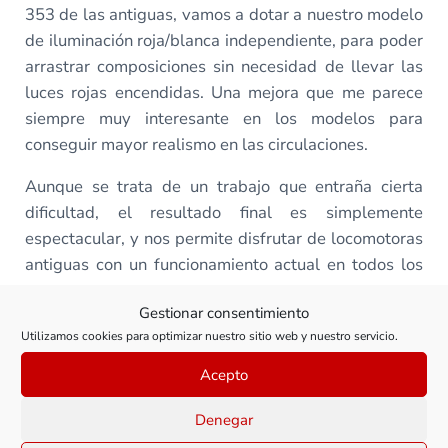
353 de las antiguas, vamos a dotar a nuestro modelo
de iluminación roja/blanca independiente, para poder
arrastrar composiciones sin necesidad de llevar las
luces rojas encendidas. Una mejora que me parece
siempre muy interesante en los modelos para
conseguir mayor realismo en las circulaciones.
Aunque se trata de un trabajo que entraña cierta
dificultad, el resultado final es simplemente
espectacular, y nos permite disfrutar de locomotoras
antiguas con un funcionamiento actual en todos los
aspectos.
Gestionar consentimiento
Quiero insistir en que no se trata de una tarea
Utilizamos cookies para optimizar nuestro sitio web y nuestro servicio.
adecuada para aficionados que están dando los
Acepto
primeros pasos en la transformación y mejora de
locomotoras, pero aún así en estos casos, creo creo
Denegar
que es interesante ver hasta dónde se puede llegar