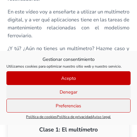
En este vídeo voy a enseñarte a utilizar un multímetro
digital, y a ver qué aplicaciones tiene en las tareas de
mantenimiento relacionadas con el modelismo
ferroviario.
¿Y tú? ¿Aún no tienes un multímetro? Hazme caso y
hazte con uno, es una herramienta de esas que deben
Gestionar consentimiento
estar siempre a mano en nuestra mesa de trabajo.
Utilizamos cookies para optimizar nuestro sitio web y nuestro servicio.
Y ahora… ¡dale al play!
Acepto
Denegar
Todas las clases de este curso
Preferencias
Política de cookies
Política de privacidad
Aviso legal
Clase 1: El multímetro