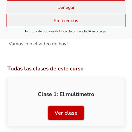
Dicho esto, vamos con esta última clase del curso de
Denegar
herramientas, que espero que te haya resultado muy
útil y te haya permitido descubrir herramientas que
Preferencias
te ayuden en los trabajos de mantenimiento de
material motor y remolcado.
Política de cookies
Política de privacidad
Aviso legal
¡Vamos con el vídeo de hoy!
Todas las clases de este curso
Clase 1: El multímetro
Ver clase
Clase 1: El multímetro