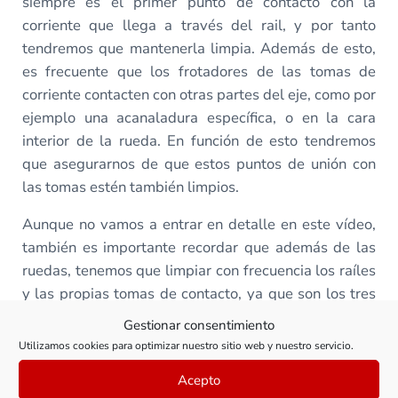
siempre es el primer punto de contacto con la
corriente que llega a través del rail, y por tanto
tendremos que mantenerla limpia. Además de esto,
es frecuente que los frotadores de las tomas de
corriente contacten con otras partes del eje, como por
ejemplo una acanaladura específica, o en la cara
interior de la rueda. En función de esto tendremos
que asegurarnos de que estos puntos de unión con
las tomas estén también limpios.
Aunque no vamos a entrar en detalle en este vídeo,
también es importante recordar que además de las
ruedas, tenemos que limpiar con frecuencia los raíles
y las propias tomas de contacto, ya que son los tres
elementos que entran en juego en la captación de
Gestionar consentimiento
corriente. Si os parece un tema interesante, podemos
Utilizamos cookies para optimizar nuestro sitio web y nuestro servicio.
verlo en profundidad en otro curso.
Acepto